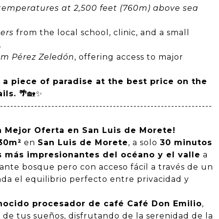
 temperatures at 2,500 feet (760m) above sea
ters
from the local school, clinic, and a small
s.
rom Pérez Zeledón
, offering access to major
 a piece of paradise at the best price on the
ls. 🌴
🏡✨
--------------------------------------------------------------
La Mejor Oferta en San Luis de Morete!
830m²
en
San Luis de Morete
, a solo
30 minutos
s más impresionantes del océano y el valle
a
ante bosque pero con acceso fácil a través de un
da el equilibrio perfecto entre privacidad y
nocido procesador de café Café Don Emilio
,
a de tus sueños, disfrutando de la serenidad de la