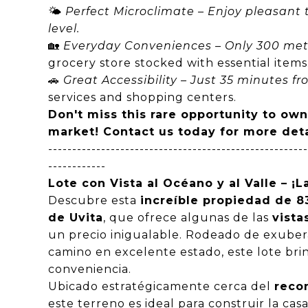
🌤
Perfect Microclimate – Enjoy pleasant
level.
🏡
Everyday Conveniences – Only 300 me
grocery store stocked with essential item
🚗
Great Accessibility – Just 35 minutes f
services and shopping centers.
Don't miss this rare opportunity to own
market! Contact us today for more detai
------------------------------------------------------
------------
Lote con Vista al Océano y al Valle – ¡
Descubre esta
increíble propiedad de 
de Uvita
, que ofrece algunas de las
vista
un precio inigualable. Rodeado de exuber
camino en excelente estado, este lote brin
conveniencia.
Ubicado estratégicamente cerca del
reco
este terreno es ideal para construir la cas