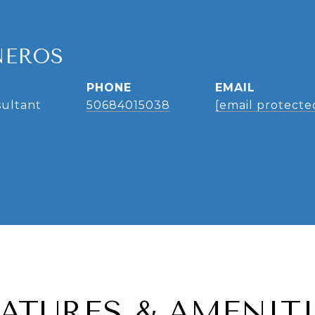
NEROS
PHONE
EMAIL
sultant
50684015038
[email protecte
EATURES & AMENITI