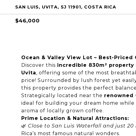
SAN LUIS, UVITA, SJ 11901, COSTA RICA
$46,000
Ocean & Valley View Lot – Best-Priced
Discover this
incredible 830m² property
Uvita
, offering some of the most breatht
price! Surrounded by lush forest yet easily
this property provides the perfect balanc
Strategically located near the
renowned C
ideal for building your dream home while 
aroma of locally grown coffee.
Prime Location & Natural Attractions:
🌿
Close to San Luis Waterfall and just 2
Rica’s most famous natural wonders.